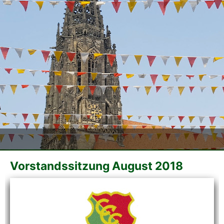
Der CCC
Termine
Fotoalben
Videos
Mitmachen
Sponsoren
Vorstandssitzung August 2018
Pressearchiv
Impressum