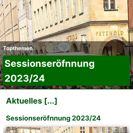
Der CCC
Termine
Fotoalben
Topthemen
Videos
Sessionseröfnnung
2023/24
Mitmachen
Sponsoren
Aktuelles [...]
Pressearchiv
Sessionseröfnnung 2023/24
Impressum