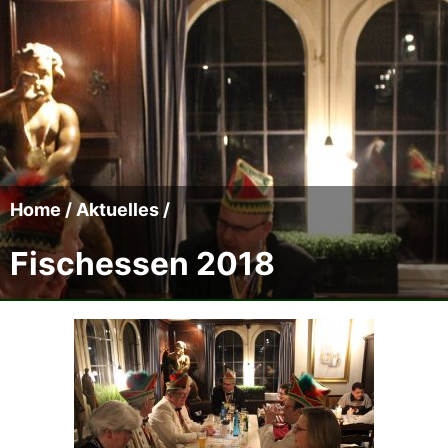
Der CCC
Termine
Fotoalben
Videos
Home
/
Aktuelles
/
Fischessen 2018
Mitmachen
Sponsoren
Pressearchiv
Impressum