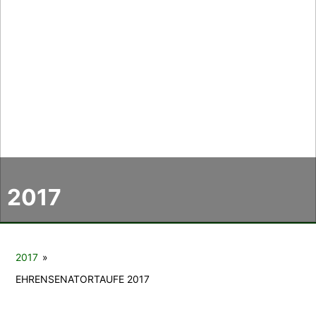
Der CCC
Termine
Fotoalben
Videos
2017
Mitmachen
Sponsoren
2017
»
Pressearchiv
EHRENSENATORTAUFE 2017
Impressum