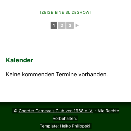
[ZEIGE EINE SLIDESHOW]
1
2
3
►
Kalender
Keine kommenden Termine vorhanden.
©
Coerder Carnevals Club von 1968 e. V.
- Alle Rechte
vorbehalten.
Template:
Heiko Philippski