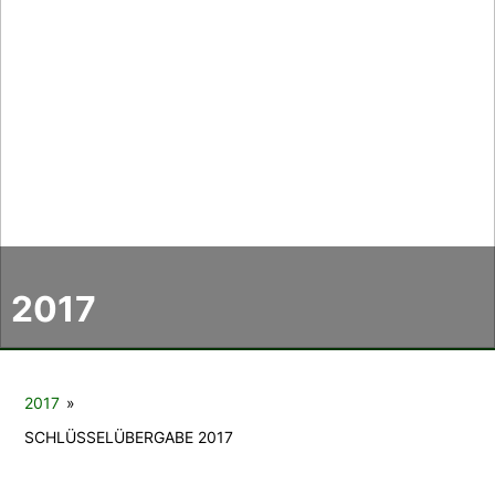
Der CCC
Termine
Fotoalben
Videos
2017
Mitmachen
Sponsoren
2017
»
Pressearchiv
SCHLÜSSELÜBERGABE 2017
Impressum