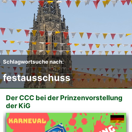
Der CCC
Termine
Fotoalben
Videos
Schlagwortsuche nach:
festausschuss
Mitmachen
Sponsoren
Der CCC bei der Prinzenvorstellung
der KiG
Pressearchiv
Impressum