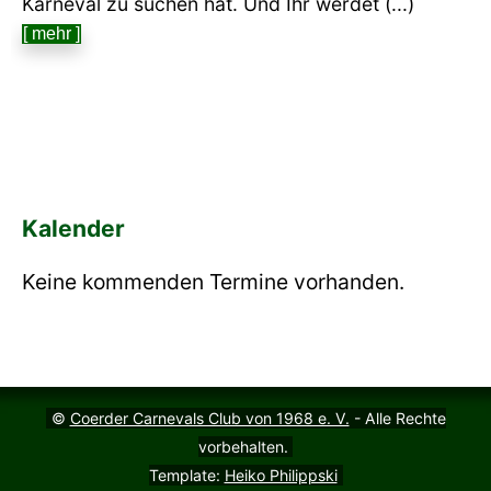
Karneval zu suchen hat. Und Ihr werdet (...)
[ mehr ]
Kalender
Keine kommenden Termine vorhanden.
©
Coerder Carnevals Club von 1968 e. V.
- Alle Rechte
vorbehalten.
Template:
Heiko Philippski