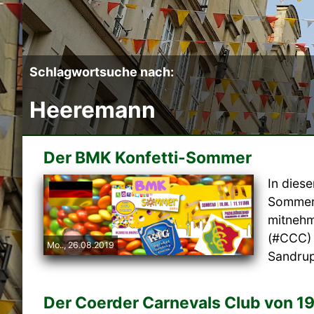
Schlagwortsuche nach:
Heeremann
Der BMK Konfetti-Sommer
In dies
Sommerf
mitnehm
(#CCC) 
Mo.., 26.08.2019
Sandrup
Der Coerder Carnevals Club von 19