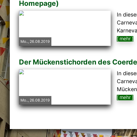
Homepage)
In dies
Carneva
Karneval
[ mehr ]
Mo.., 26.08.2019
Der Mückenstichorden des Coerder
In dies
Carneva
Mückens
[ mehr ]
Mo.., 26.08.2019