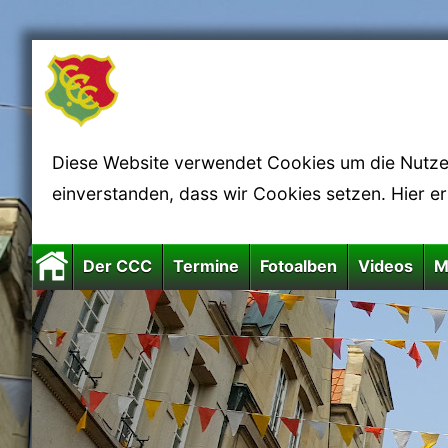
Diese Website verwendet Cookies um die Nutzerf
einverstanden, dass wir Cookies setzen. Hier e
Der CCC
Termine
Fotoalben
Videos
M