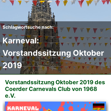
Der CCC
Termine
Schlagwortsuche nach:
Fotoalben
Karneval:
Videos
Vorstandssitzung Oktober
2019
Mitmachen
Sponsoren
Vorstandssitzung Oktober 2019 des
Coerder Carnevals Club von 1968
Pressearchiv
e.V.
Impressum