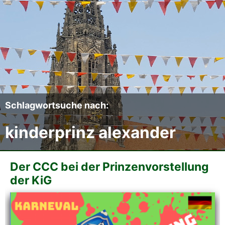
Der CCC
Termine
Fotoalben
Videos
Schlagwortsuche nach:
kinderprinz alexander
Mitmachen
Sponsoren
Der CCC bei der Prinzenvorstellung
der KiG
Pressearchiv
Impressum