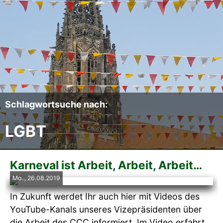
Der CCC
Termine
Fotoalben
Videos
Schlagwortsuche nach:
LGBT
Mitmachen
Sponsoren
Karneval ist Arbeit, Arbeit, Arbeit…
Mo.., 26.08.2019
Pressearchiv
In Zukunft werdet Ihr auch hier mit Videos des
YouTube-Kanals unseres Vizepräsidenten über
Impressum
die Arbeit des CCC informiert. Im Video erfahrt