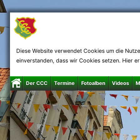
Diese Website verwendet Cookies um die Nutzerf
einverstanden, dass wir Cookies setzen. Hier e
Der CCC
Termine
Fotoalben
Videos
M