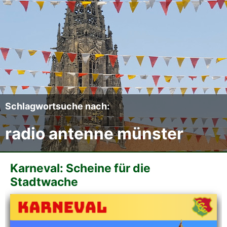
Der CCC
Termine
Fotoalben
Videos
Schlagwortsuche nach:
radio antenne münster
Mitmachen
Sponsoren
Karneval: Scheine für die
Stadtwache
Pressearchiv
Impressum