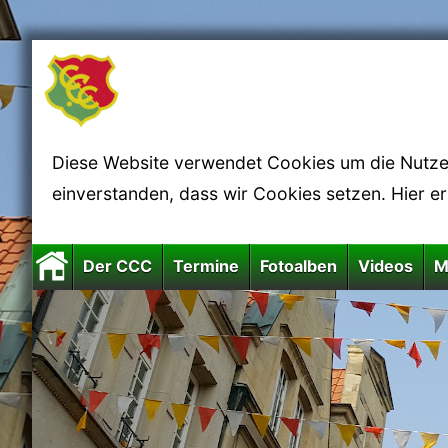
Diese Website verwendet Cookies um die Nutzerf
einverstanden, dass wir Cookies setzen. Hier e
Der CCC
Termine
Fotoalben
Videos
M