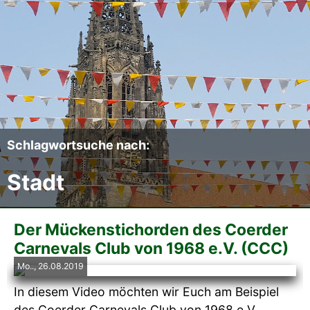
Der CCC
Termine
Fotoalben
Videos
Schlagwortsuche nach:
Stadt
Mitmachen
Sponsoren
Der Mückenstichorden des Coerder
Carnevals Club von 1968 e.V. (CCC)
Pressearchiv
Mo.., 26.08.2019
In diesem Video möchten wir Euch am Beispiel
Impressum
des Coerder Carnevals Club von 1968 e.V.