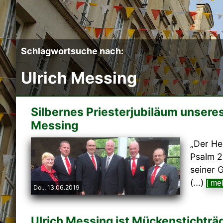
Schlagwortsuche nach:
Ulrich Messing
Silbernes Priesterjubiläum unseres
Messing
„Der He
Psalm 2
seiner 
(...)
[ meh
Do.., 13.06.2019
Ulrich Messing ist Mückenstichträ