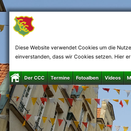
Diese Website verwendet Cookies um die Nutzerf
einverstanden, dass wir Cookies setzen. Hier e
Der CCC
Termine
Fotoalben
Videos
M