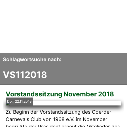
Der CCC
Termine
Fotoalben
Videos
Schlagwortsuche nach:
VS112018
Mitmachen
Sponsoren
Vorstandssitzung November 2018
Do.., 22.11.2018
Pressearchiv
Zu Beginn der Vorstandssitzung des Coerder
Carnevals Club von 1968 e.V. im November
Impressum
begrüßte der Präsident erneut die Mitglieder des