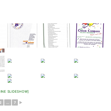
EINE SLIDESHOW]
2
...
7
►