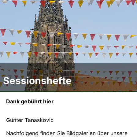
Der CCC
Termine
Fotoalben
Videos
Sessionshefte
Mitmachen
Sponsoren
Dank gebührt hier
Pressearchiv
Günter Tanaskovic
Impressum
Nachfolgend finden Sie Bildgalerien über unsere