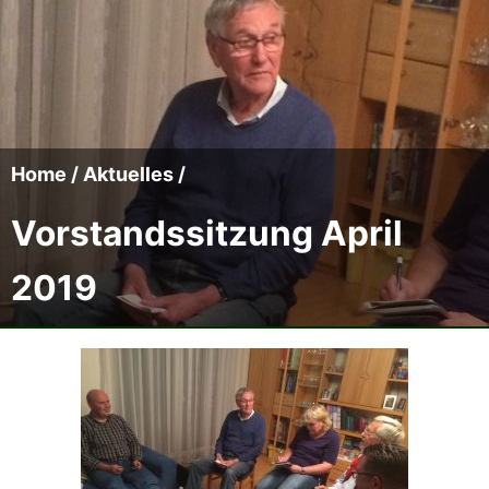
Der CCC
Termine
Fotoalben
Home
/
Aktuelles
/
Videos
Vorstandssitzung April
2019
Mitmachen
Sponsoren
Pressearchiv
Impressum