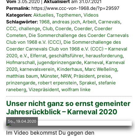
Vom
3.05.2020 |
Aktualisiert
am 31.07.2021
Permalink:
https://www.ccc-von-1968.de/?p=29597
Kategorien:
Aktuelles
,
Topthemen
,
Videos
Schlagwörter:
1968
,
andreas joch
,
Arbeit
,
Carnevals
,
CCC
,
challenge
,
Club
,
Coerde
,
Coerder
,
Coerder
Cometen
,
Die Sommerchallenge des Coerder Carnevals
Club von 1968 e.V. (CCC)
,
Die Sommerchallenge des
Coerder Carnevals Club von 1968 e.V. (CCC) – Karneval
2020
,
e.V.
,
Elferrat
,
geschäftsführer
,
herausforderung
,
Hofmarschall
,
jugendprinzengarde
,
Karneval
,
Karneval
2020
,
karnevalsverein
,
Kinderhaus
,
Marc Weßeling
,
matthias baum
,
Münster
,
NRW
,
Präsident
,
preise
,
prinzengarde
,
robert erpenstein
,
Sprakel
,
stefanie
raneberg
,
Vizepräsident
,
wolfram linke
Unser nicht ganz so ernst gemeinter
Jahresrückblick – Karneval 2020
So.., 19.04.2020
Im Video bekommst Du gegen den