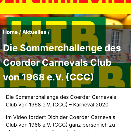
Der CCC
Termine
Home
/
Aktuelles
/
Fotoalben
Die Sommerchallenge des
Videos
Coerder Carnevals Club
von 1968 e.V. (CCC)
Mitmachen
Sponsoren
Die Sommerchallenge des Coerder Carnevals
Club von 1968 e.V. (CCC) – Karneval 2020
Pressearchiv
Im Video fordert Dich der Coerder Carnevals
Impressum
Club von 1968 e.V. (CCC) ganz persönlich zu