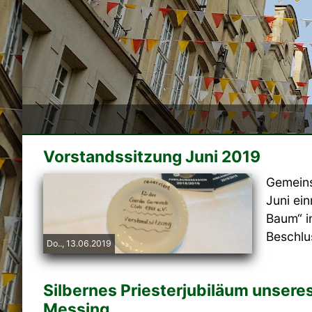
Vorstandssitzung Juni 2019
Gemeins
Juni ei
Baum“ i
Beschlus
Do.., 13.06.2019
Silbernes Priesterjubiläum unseres
Messing