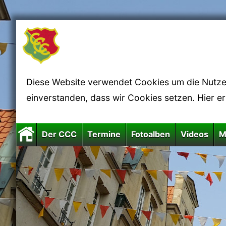
Diese Website verwendet Cookies um die Nutzerf
einverstanden, dass wir Cookies setzen. Hier e
Der CCC
Termine
Fotoalben
Videos
M