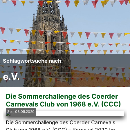
Der CCC
Termine
Fotoalben
Videos
Schlagwortsuche nach:
e.V.
Mitmachen
Sponsoren
Die Sommerchallenge des Coerder
Carnevals Club von 1968 e.V. (CCC)
Pressearchiv
So.., 03.05.2020
Die Sommerchallenge des Coerder Carnevals
Impressum
Club von 1968 e.V. (CCC) – Karneval 2020 Im