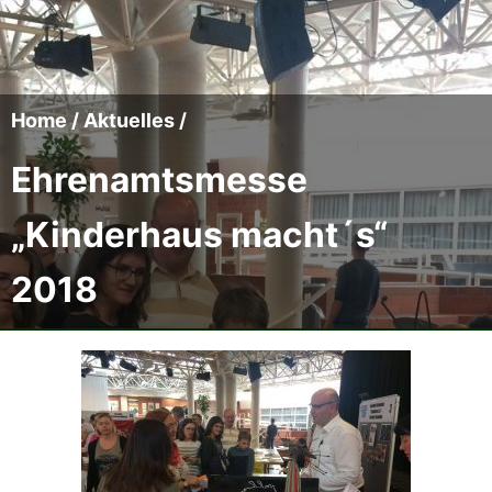
Der CCC
Termine
Home
/
Aktuelles
/
Fotoalben
Ehrenamtsmesse
Videos
„Kinderhaus macht´s“
2018
Mitmachen
Sponsoren
Pressearchiv
Impressum