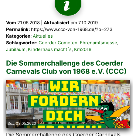
Vom
21.06.2018 |
Aktualisiert
am 7.10.2019
Permalink:
https://www.ccc-von-1968.de/?p=273
Kategorien:
Aktuelles
Schlagwörter:
Coerder Cometen
,
Ehrenamtsmesse
,
Jubiläum
,
Kinderhaus macht´s
,
Km2018
Die Sommerchallenge des Coerder
Carnevals Club von 1968 e.V. (CCC)
So.., 03.05.2020
Die Sommerchallenge des Coerder Carnevals