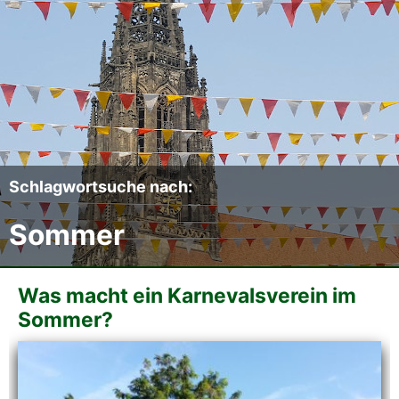
Der CCC
Termine
Fotoalben
Videos
Schlagwortsuche nach:
Sommer
Mitmachen
Sponsoren
Was macht ein Karnevalsverein im
Sommer?
Pressearchiv
Impressum