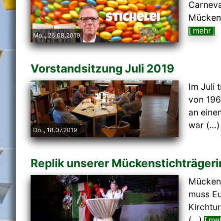
Carneva
Mückens
[ mehr ]
Mo.., 26.08.2019
Vorstandsitzung Juli 2019
Im Juli
von 196
an eine
war (...
Do.., 18.07.2019
Replik unserer Mückenstichträger
Mückens
muss Eu
Kirchtur
(...)
[ meh