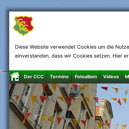
Diese Website verwendet Cookies um die Nutzerf
einverstanden, dass wir Cookies setzen. Hier e
Der CCC
Termine
Fotoalben
Videos
M