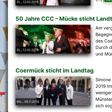
Di.., 12.02.2019
50 Jahre CCC – Mücke sticht Lan
Am ver
Begegnu
des Coe
Durch d
Di.., 12.02.2019
und Mün
Coermück sticht im Landtag
Simone 
2019 Im
weniger
Münster
Mo.., 05.11.2018
sich sog