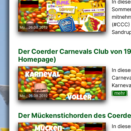
In dies
Sommerf
mitnehm
(#CCC) 
Mo.., 26.08.2019
Sandrup
Der Coerder Carnevals Club von 19
Homepage)
In dies
Carneva
Karneval
[ mehr ]
Mo.., 26.08.2019
Der Mückenstichorden des Coerder
In dies